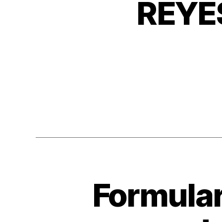
REYE
Formula