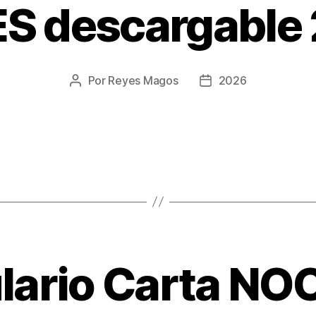
S descargable
Por
Reyes Magos
2026
Autor
Fecha
de
de
la
la
entrada
entrada
lario Carta NO