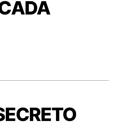
ICADA
 SECRETO