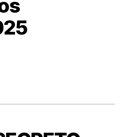
gos
025