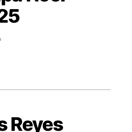
25
en
s
Formulario
Carta
de
Papá
Noel
CERTIFICADA
2025
os Reyes