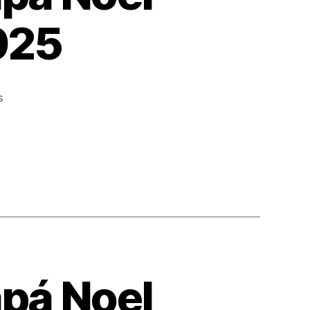
025
en
s
Formulario
Carta
de
Papá
Noel
DESCARGABLE
2025
apá Noel