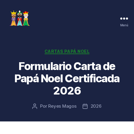
Menú
Cartas
de
los
Reyes
Categorías
CARTAS PAPÁ NOEL
Magos
Formulario Carta de
Papá Noel Certificada
2026
Por
Reyes Magos
2026
Autor
Fecha
de
de
la
la
entrada
entrada