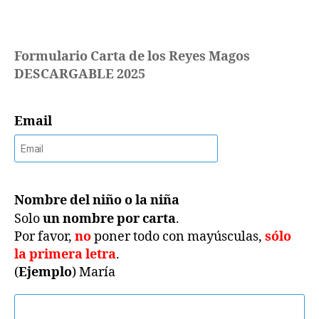
Reyes
Magos
DESCARGABLE
2025
Formulario Carta de los Reyes Magos
DESCARGABLE 2025
Email
Nombre del niño o la niña
Solo
un nombre por carta
.
Por favor,
no
poner todo con mayúsculas,
sólo
la primera letra
.
(
Ejemplo
) María