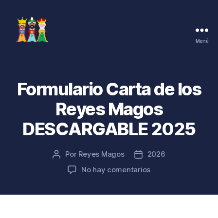
Menú
Cartas
de
los
Reyes
Formulario Carta de los
Magos
Reyes Magos
DESCARGABLE 2025
Por
Reyes Magos
2026
Autor
Fecha
de
de
en
No hay comentarios
la
la
Formulario
entrada
entrada
Carta
de
los