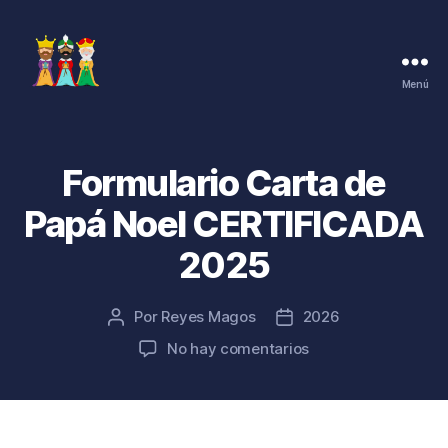
Menú
Cartas
de
los
Reyes
Formulario Carta de
Magos
Papá Noel CERTIFICADA
2025
Por
Reyes Magos
2026
Autor
Fecha
de
de
en
No hay comentarios
la
la
Formulario
entrada
entrada
Carta
de
Papá